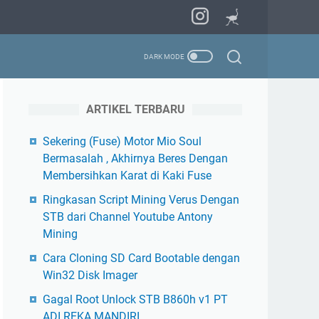
ARTIKEL TERBARU
Sekering (Fuse) Motor Mio Soul
Bermasalah , Akhirnya Beres Dengan
Membersihkan Karat di Kaki Fuse
Ringkasan Script Mining Verus Dengan
STB dari Channel Youtube Antony
Mining
Cara Cloning SD Card Bootable dengan
Win32 Disk Imager
Gagal Root Unlock STB B860h v1 PT
ADI REKA MANDIRI