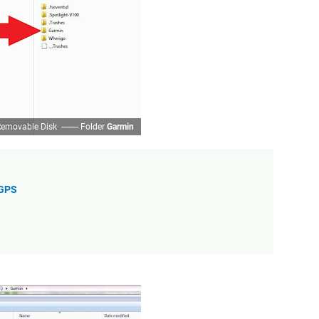
emovable Disk -------- Folder
Garmin
 GPS