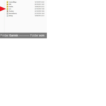
Folder
Garmin ---------
Folder
scrn