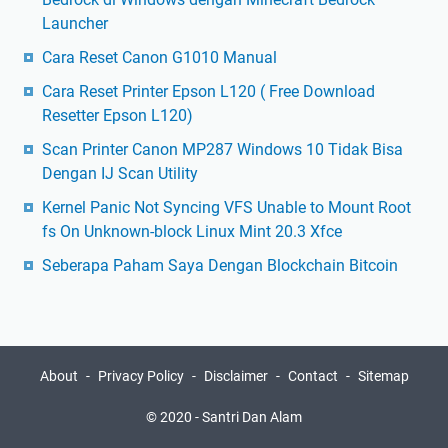
Launcher
Cara Reset Canon G1010 Manual
Cara Reset Printer Epson L120 ( Free Download
Resetter Epson L120)
Scan Printer Canon MP287 Windows 10 Tidak Bisa
Dengan IJ Scan Utility
Kernel Panic Not Syncing VFS Unable to Mount Root
fs On Unknown-block Linux Mint 20.3 Xfce
Seberapa Paham Saya Dengan Blockchain Bitcoin
About
Privacy Policy
Disclaimer
Contact
Sitemap
© 2020 -
Santri Dan Alam