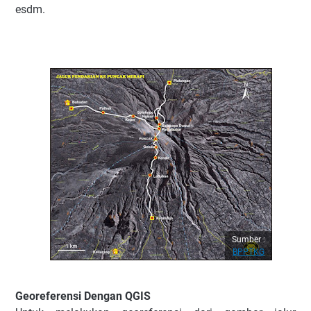
esdm.
Sumber :
BPPTKG
Georeferensi Dengan QGIS