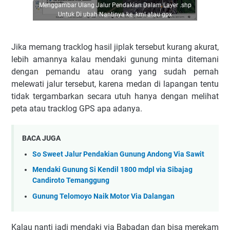
Menggambar Ulang Jalur Pendakian Dalam Layer .shp
Untuk Di ubah Nantinya ke .kml atau gpx
Jika memang tracklog hasil jiplak tersebut kurang akurat,
lebih amannya kalau mendaki gunung minta ditemani
dengan pemandu atau orang yang sudah pernah
melewati jalur tersebut, karena medan di lapangan tentu
tidak tergambarkan secara utuh hanya dengan melihat
peta atau tracklog GPS apa adanya.
BACA JUGA
So Sweet Jalur Pendakian Gunung Andong Via Sawit
Mendaki Gunung Si Kendil 1800 mdpl via Sibajag
Candiroto Temanggung
Gunung Telomoyo Naik Motor Via Dalangan
Kalau nanti jadi mendaki via Babadan dan bisa merekam