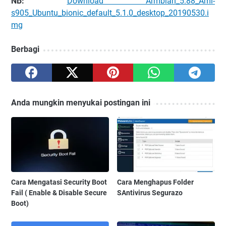
NB:
Download Armbian_5.88_Aml-
s905_Ubuntu_bionic_default_5.1.0_desktop_20190530.i
mg
Berbagi
Anda mungkin menyukai postingan ini
Cara Mengatasi Security Boot
Cara Menghapus Folder
Fail ( Enable & Disable Secure
SAntivirus Segurazo
Boot)