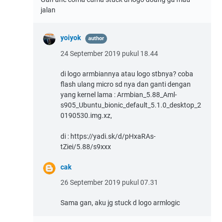
jalan
yoiyok
24 September 2019 pukul 18.44
di logo armbiannya atau logo stbnya? coba
flash ulang micro sd nya dan ganti dengan
yang kernel lama : Armbian_5.88_Aml-
s905_Ubuntu_bionic_default_5.1.0_desktop_2
0190530.img.xz,
di : https://yadi.sk/d/pHxaRAs-
tZiei/5.88/s9xxx
cak
26 September 2019 pukul 07.31
Sama gan, aku jg stuck d logo armlogic