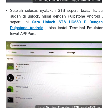
Validating Flash di Etcher Tunggu Sampai Selesai
Setelah selesai, nyalakan STB seperti biasa, kalau
sudah di unlock, misal dengan Pulpstone Android ,
seperti ini
Cara Unlock STB HG680 P Dengan
Pulpstone Android
,
bisa instal
Terminal Emulator
lewat APKPure.
Instal Terminal Emulator di STB Lewat APKPure