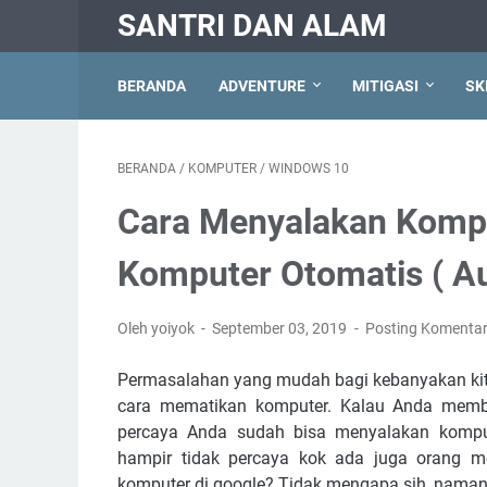
SANTRI DAN ALAM
BERANDA
ADVENTURE
MITIGASI
SK
BERANDA
/
KOMPUTER
/
WINDOWS 10
Cara Menyalakan Komp
Komputer Otomatis ( A
Oleh yoiyok
September 03, 2019
Posting Komenta
Permasalahan yang mudah bagi kebanyakan ki
cara mematikan komputer. Kalau Anda memba
percaya Anda sudah bisa menyalakan kompu
hampir tidak percaya kok ada juga orang 
komputer di google? Tidak mengapa sih, namanya