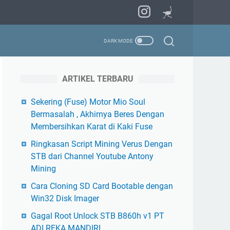
ARTIKEL TERBARU
Sekering (Fuse) Motor Mio Soul
Bermasalah , Akhirnya Beres Dengan
Membersihkan Karat di Kaki Fuse
Ringkasan Script Mining Verus Dengan
STB dari Channel Youtube Antony
Mining
Cara Cloning SD Card Bootable dengan
Win32 Disk Imager
Gagal Root Unlock STB B860h v1 PT
ADI REKA MANDIRI