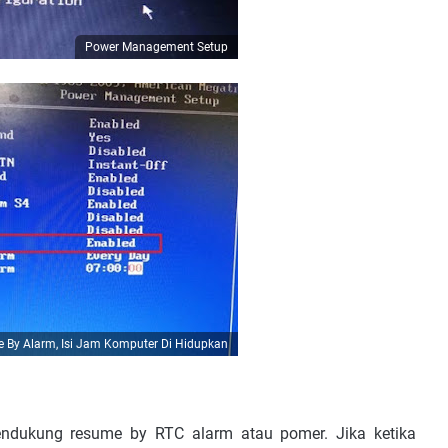
Power Management Setup
 By Alarm, Isi Jam Komputer Di Hidupkan
ndukung resume by RTC alarm atau pomer. Jika ketika