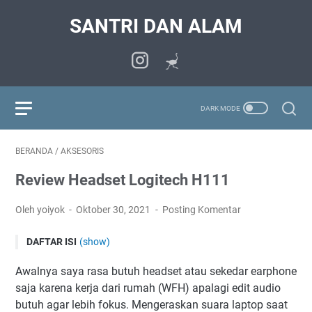
SANTRI DAN ALAM
BERANDA
/
AKSESORIS
Review Headset Logitech H111
Oleh yoiyok
Oktober 30, 2021
Posting Komentar
DAFTAR ISI
(show)
Beli Headset Logitech H11 di Shopee
Awalnya saya rasa butuh headset atau sekedar earphone
Spesifikasi Headset Logitech H111
saja karena kerja dari rumah (WFH) apalagi edit audio
Kelebihan dan Kekurangan Headset Logitech H111
butuh agar lebih fokus. Mengeraskan suara laptop saat