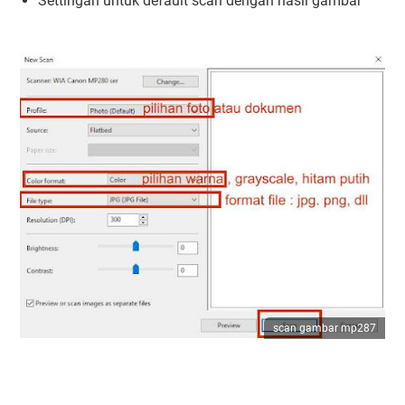
Settingan untuk default scan dengan hasil gambar
scan gambar mp287