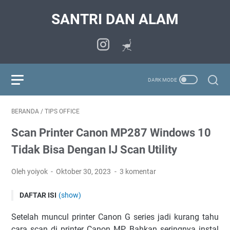
SANTRI DAN ALAM
BERANDA
/
TIPS OFFICE
Scan Printer Canon MP287 Windows 10
Tidak Bisa Dengan IJ Scan Utility
Oleh yoiyok
Oktober 30, 2023
3 komentar
DAFTAR ISI
(show)
Di Mana Download IJ Scan Utility Canon MP 287 ?
Setelah muncul printer Canon G series jadi kurang tahu
Cara Scan Manual MP 287
cara scan di printer Canon MP. Bahkan seringnya instal