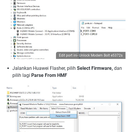
Edit port ini- Unlock Modem Bolt e5372s
Jalankan Huawei Flasher, pilih
Select Firmware,
dan
pilih lagi
Parse From HMF