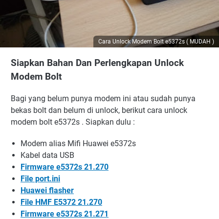
Cara Unlock Modem Bolt e5372s ( MUDAH )
Siapkan Bahan Dan Perlengkapan Unlock
Modem Bolt
Bagi yang belum punya modem ini atau sudah punya
bekas bolt dan belum di unlock, berikut cara unlock
modem bolt e5372s . Siapkan dulu :
Modem alias Mifi Huawei e5372s
Kabel data USB
Firmware e5372s 21.270
File port.ini
Huawei flasher
File HMF E5372 21.270
Firmware e5372s 21.271