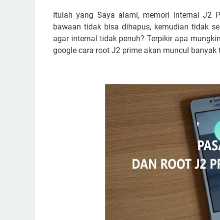
Memasang TWRP J2 Prime dengan Odin3
Itulah yang Saya alami, memori internal J2 P
TWRP J2 Prime
bawaan tidak bisa dihapus, kemudian tidak se
Cara Masuk TWRP J2 Prime
agar internal tidak penuh? Terpikir apa mungkin
google cara root J2 prime akan muncul banyak t
Backup ROM J2 Prime Dengan TWRP
Instal Magisk Lewat TWRP