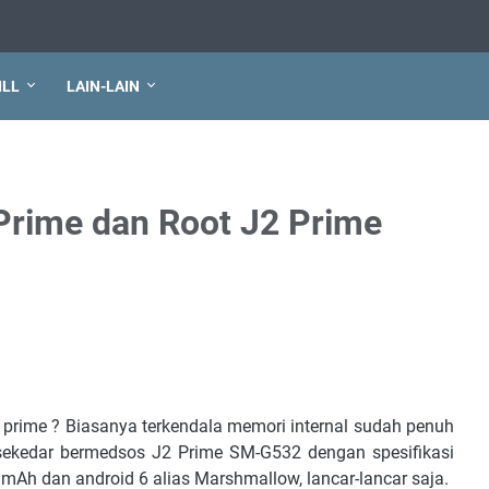
ILL
LAIN-LAIN
rime dan Root J2 Prime
ime ? Biasanya terkendala memori internal sudah penuh
ngan Masuk Opsi Pengembang
sekedar bermedsos J2 Prime SM-G532 dengan spesifikasi
J2 Prime
 mAh dan android 6 alias Marshmallow, lancar-lancar saja.