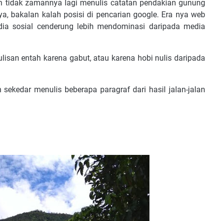
h tidak zamannya lagi menulis catatan pendakian gunung
ya, bakalan kalah posisi di pencarian google. Era nya web
dia sosial cenderung lebih mendominasi daripada media
san entah karena gabut, atau karena hobi nulis daripada
 sekedar menulis beberapa paragraf dari hasil jalan-jalan