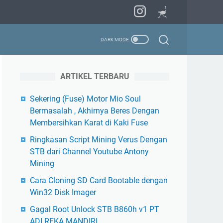
ARTIKEL TERBARU
Sekering (Fuse) Motor Mio Soul
Bermasalah , Akhirnya Beres Dengan
Membersihkan Karat di Kaki Fuse
Ringkasan Script Mining Verus Dengan
STB dari Channel Youtube Antony
Mining
Cara Cloning SD Card Bootable dengan
Win32 Disk Imager
Gagal Root Unlock STB B860h v1 PT
ADI REKA MANDIRI