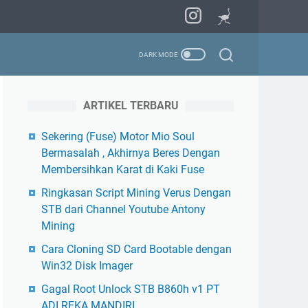
ARTIKEL TERBARU
Sekering (Fuse) Motor Mio Soul
Bermasalah , Akhirnya Beres Dengan
Membersihkan Karat di Kaki Fuse
Ringkasan Script Mining Verus Dengan
STB dari Channel Youtube Antony
Mining
Cara Cloning SD Card Bootable dengan
Win32 Disk Imager
Gagal Root Unlock STB B860h v1 PT
ADI REKA MANDIRI