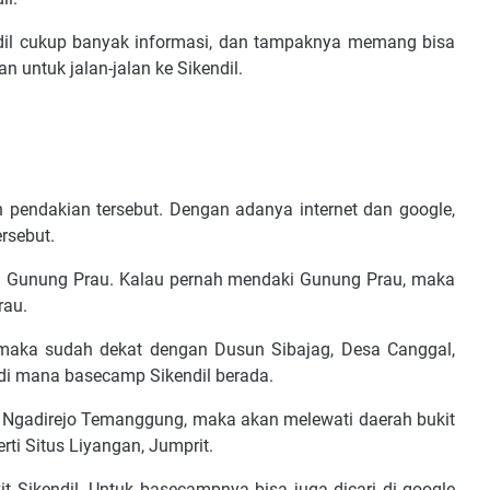
dil cukup banyak informasi, dan tampaknya memang bisa
n untuk jalan-jalan ke Sikendil.
n pendakian tersebut. Dengan adanya internet dan google,
rsebut.
 dan Gunung Prau. Kalau pernah mendaki Gunung Prau, maka
Prau.
 maka sudah dekat dengan Dusun Sibajag, Desa Canggal,
i mana basecamp Sikendil berada.
e Ngadirejo Temanggung, maka akan melewati daerah bukit
rti Situs Liyangan, Jumprit.
it Sikendil. Untuk basecampnya bisa juga dicari di google