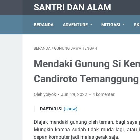
SANTRI DAN ALAM
BERANDA
ADVENTURE
MITIGASI
SK
BERANDA
/
GUNUNG JAWA TENGAH
Mendaki Gunung Si Kend
Candiroto Temanggung
Oleh yoiyok
Juni 29, 2022
4 komentar
DAFTAR ISI
(show)
Info Bukit Sikendil
Diajak mendaki gunung oleh teman, bagi saya 
Pendakian Bukit Sikendil
Mungkin karena sudah tidak muda lagi, atau 
Tracklog Pendakian Gunung Sikendil
depan komputer jadi malas gerak saja.