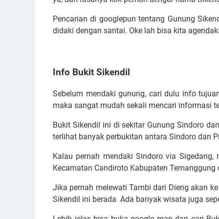
Pencarian di googlepun tentang Gunung Siken
didaki dengan santai. Oke lah bisa kita agendaka
Info Bukit Sikendil
Sebelum mendaki gunung, cari dulu info tujua
maka sangat mudah sekali mencari informasi te
Bukit Sikendil ini di sekitar Gunung Sindoro
terlihat banyak perbukitan antara Sindoro dan 
Kalau pernah mendaki Sindoro via Sigedang,
Kecamatan Candiroto Kabupaten Temanggung d
Jika pernah melewati Tambi dari Dieng akan k
Sikendil ini berada Ada banyak wisata juga sepe
Lebih jelas bisa buka google map dan cari Buk