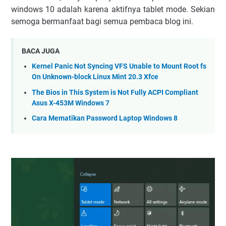
windows 10 adalah karena aktifnya tablet mode. Sekian
semoga bermanfaat bagi semua pembaca blog ini.
BACA JUGA
Kernel Panic Not Syncing VFS Unable to Mount Root fs
On Unknown-block Linux Mint 20.3 Xfce
The Bios in This System is Not Fully ACPI Compliant
Asus X-453M Windows 7
Cara Mematikan Password Laptop Windows 8